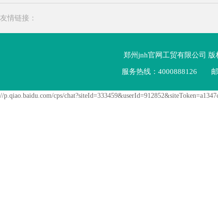
友情链接：
郑州jnh官网工贸有限公司 
服务热线：4000888126
邮
//p.qiao.baidu.com/cps/chat?siteId=333459&userId=912852&siteToken=a13