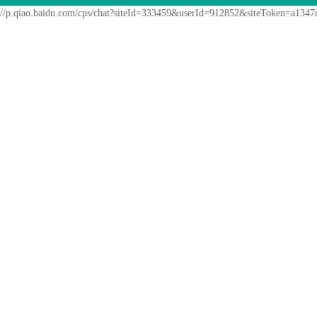
//p.qiao.baidu.com/cps/chat?siteId=333459&userId=912852&siteToken=a13